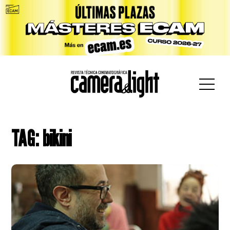
car:
TAG: bikini