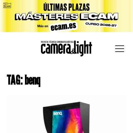
car:
TAG: benq