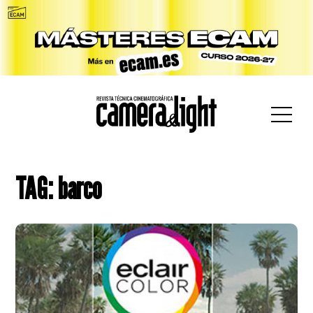
car:
TAG: barco