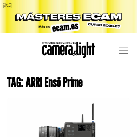
car:
TAG: ARRI Ensō Prime