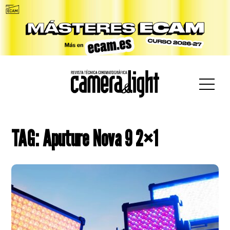
car:
TAG: Aputure Nova 9 2×1