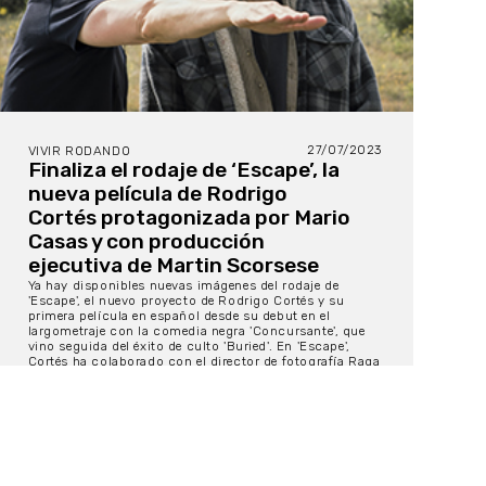
27/07/2023
VIVIR RODANDO
Finaliza el rodaje de ‘Escape’, la
nueva película de Rodrigo
Cortés protagonizada por Mario
Casas y con producción
ejecutiva de Martin Scorsese
Ya hay disponibles nuevas imágenes del rodaje de
'Escape', el nuevo proyecto de Rodrigo Cortés y su
primera película en español desde su debut en el
largometraje con la comedia negra 'Concursante', que
vino seguida del éxito de culto 'Buried'. En 'Escape',
Cortés ha colaborado con el director de fotografía Raga
García, quien ha contado en su departamento con el
gaffer Fernando Beltrán, quien se despide con este
trabajo de la profesión, tras haber trabajado con DOPs
de la talla de José Luis Alcaine.