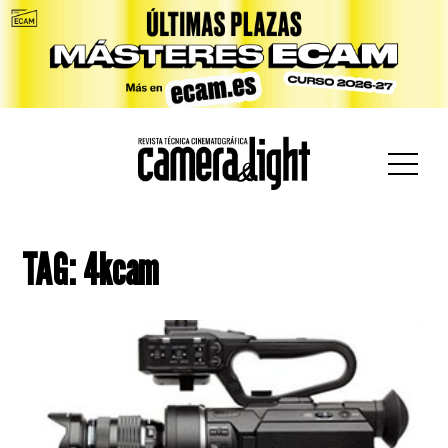
car:
TAG: 4kcam