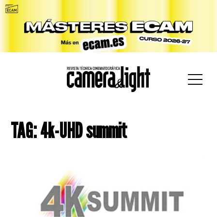
car:
TAG: 4k-UHD summit