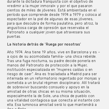
durante la dictadura franquista con el objetivo de
«redimir a la mujer inmoral» y por el que pasaron
cientos de miles de jóvenes. Está ambientada en el
período que comprende desde 1974 a 1979 y coloca al
espectador en la piel de algunas de esas jóvenes,
para que descubra de forma paulatina, pero atroz, la
angustiosa carga de opresión que reservaba el
Patronato a cualquier joven que atravesara sus
puertas.
La historia detrás de ‘Ruega por nosotras’
Año 1974. Ana tiene 19 años, vive en Barcelona y es –
a ojos de su acomodada familia- una chica rebelde.
Tras una fuga nocturna, su padre decide ponerla en
manos del Patronato de protección a la Mujer,
institución especializada en “mujeres caídas o en
riesgo de caer”. Ana es trasladada a Madrid para ser
internada en un reformatorio regentado por monjas y
sometida a un brutal régimen disciplinario. Allí tratará
de sobrevivir buscando consuelo y apoyo en la
amistad de otras chicas en su misma situación,
especialmente la de Sole, una chica de pueblo con
una vitalidad contagiosa que conecta al instante con
ella. Esa luminosa amistad será lo que mantendrá a