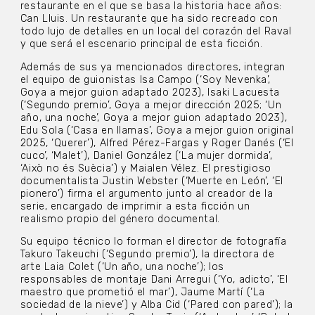
restaurante en el que se basa la historia hace años:
Can Lluis. Un restaurante que ha sido recreado con
todo lujo de detalles en un local del corazón del Raval
y que será el escenario principal de esta ficción.
Además de sus ya mencionados directores, integran
el equipo de guionistas Isa Campo (‘Soy Nevenka’,
Goya a mejor guion adaptado 2023), Isaki Lacuesta
(‘Segundo premio’, Goya a mejor dirección 2025; ‘Un
año, una noche’, Goya a mejor guion adaptado 2023),
Edu Sola (‘Casa en llamas’, Goya a mejor guion original
2025, ‘Querer’), Alfred Pérez-Fargas y Roger Danés (‘El
cuco’, ‘Malet’), Daniel González (‘La mujer dormida’,
‘Això no és Suècia’) y Maialen Vélez. El prestigioso
documentalista Justin Webster (‘Muerte en León’, ‘El
pionero’) firma el argumento junto al creador de la
serie, encargado de imprimir a esta ficción un
realismo propio del género documental.
Su equipo técnico lo forman el director de fotografía
Takuro Takeuchi (‘Segundo premio’), la directora de
arte Laia Colet (‘Un año, una noche’); los
responsables de montaje Dani Arregui (‘Yo, adicto’, ‘El
maestro que prometió el mar’), Jaume Martí (‘La
sociedad de la nieve’) y Alba Cid (‘Pared con pared’); la