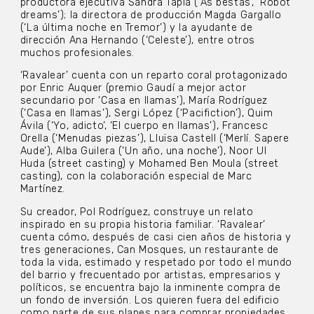
productora ejecutiva Sandra Tapia (‘As bestas’, ‘Robot
dreams’); la directora de producción Magda Gargallo
(‘La última noche en Tremor’) y la ayudante de
dirección Ana Hernando (‘Celeste’), entre otros
muchos profesionales.
‘Ravalear’ cuenta con un reparto coral protagonizado
por Enric Auquer (premio Gaudí a mejor actor
secundario por ‘Casa en llamas’), María Rodríguez
(‘Casa en llamas’), Sergi López (‘Pacifiction’), Quim
Ávila (‘Yo, adicto’, ‘El cuerpo en llamas’), Francesc
Orella (‘Menudas piezas’), Lluïsa Castell (‘Merlí. Sapere
Aude’), Alba Guilera (‘Un año, una noche’), Noor Ul
Huda (street casting) y Mohamed Ben Moula (street
casting), con la colaboración especial de Marc
Martínez.
Su creador, Pol Rodríguez, construye un relato
inspirado en su propia historia familiar. ‘Ravalear’
cuenta cómo, después de casi cien años de historia y
tres generaciones, Can Mosques, un restaurante de
toda la vida, estimado y respetado por todo el mundo
del barrio y frecuentado por artistas, empresarios y
políticos, se encuentra bajo la inminente compra de
un fondo de inversión. Los quieren fuera del edificio
como parte de sus planes para comprar propiedades