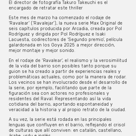
El director de fotografía Takuro Takeuchi es el
encargado de retratar este thriller
Este mes de marzo ha comenzado el rodaje de
‘Ravalear’ (‘Ravalejar’), la nueva serie Max Original de
seis capítulos producida por Arcadia, creada por Pol
Rodríguez y dirigida por Pol Rodríguez e Isaki
Lacuesta, codirectores de ‘Segundo premio’, película
galardonada en los Goya 2025 a mejor dirección,
mejor montaje y mejor sonido.
En el rodaje de ‘Ravalear’, el realismo y la verosimilitud
de la vida del barrio son posibles tanto porque su
guion se ha creado a partir de experiencias reales y
problemáticas actuales, como por la manera de rodar.
Los vecinos se han involucrado desde el desarrollo de
la serie, por ejemplo, facilitando que parte de la
figuración sea con actores no profesionales y
residentes del Raval. Representando así la vida
cotidiana del barrio, aportando espontaneidad y
veracidad a la historia y al propio retrato de la ciudad.
A su vez, la serie está rodada en las principales
lenguas que confluyen en el barrio, reflejando el crisol
de culturas que allí conviven: en catalán, castellano,
árabe, urdu e inglés.