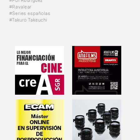
#Pol Rodríguez
#Ravalear
#Series españolas
#Takuro Takeuchi