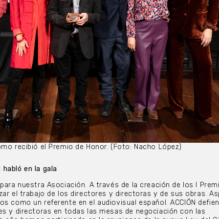
omo recibió el Premio de Honor. (Foto: Nacho López)
habló en la gala
 para nuestra Asociación. A través de la creación de los I Prem
zar el trabajo de los directores y directoras y de sus obras. A
os como un referente en el audiovisual español. ACCIÓN defien
es y directoras en todas las mesas de negociación con las