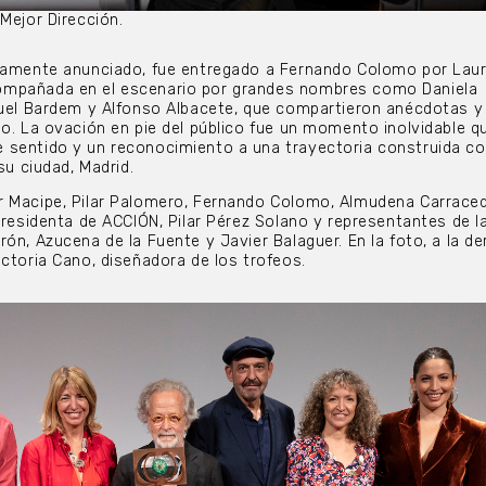
Mejor Dirección.
viamente anunciado, fue entregado a Fernando Colomo por Lau
ompañada en el escenario por grandes nombres como Daniela
guel Bardem y Alfonso Albacete, que compartieron anécdotas y
ño. La ovación en pie del público fue un momento inolvidable q
 sentido y un reconocimiento a una trayectoria construida c
su ciudad, Madrid.
r Macipe, Pilar Palomero, Fernando Colomo, Almudena Carrace
 presidenta de ACCIÓN, Pilar Pérez Solano y representantes de l
ón, Azucena de la Fuente y Javier Balaguer. En la foto, a la d
ictoria Cano, diseñadora de los trofeos.