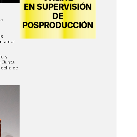
ra
ue
on amor
do y
a Junta
erecha de