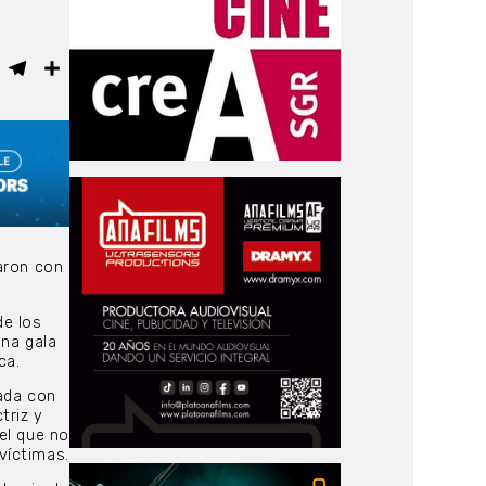
ebook
WhatsApp
Telegram
Compartir
aron con
de los
una gala
ca.
tada con
triz y
el que no
víctimas.