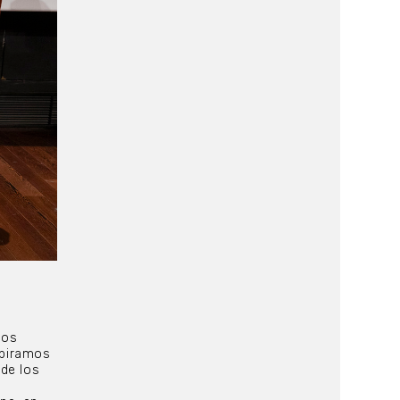
ios
spiramos
de los