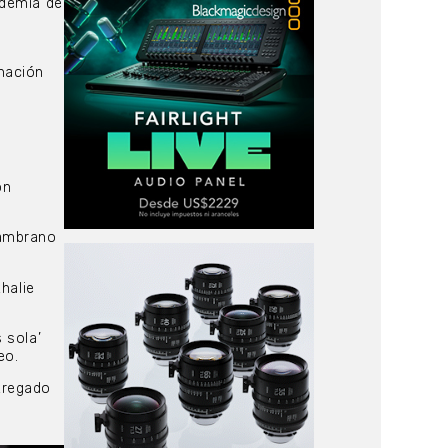
ademia de
nación
on
Zambrano
halie
 sola’
eo.
ntregado