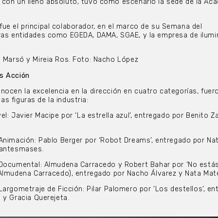
 con un lleno absoluto, tuvo como escenario la sede de la Ac
ue el principal colaborador, en el marco de su Semana del
tras entidades como EGEDA, DAMA, SGAE, y la empresa de ilumi
a Marsó y Mireia Ros. Foto: Nacho López
s Acción
nocen la excelencia en la dirección en cuatro categorías, fuer
s figuras de la industria:
el: Javier Macipe por ‘La estrella azul’, entregado por Benito 
Animación: Pablo Berger por ‘Robot Dreams’, entregado por Nat
Santesmases.
 Documental: Almudena Carracedo y Robert Bahar por ‘No estás
 Almudena Carracedo), entregado por Nacho Álvarez y Nata Mat
Largometraje de Ficción: Pilar Palomero por ‘Los destellos’, e
 y Gracia Querejeta.