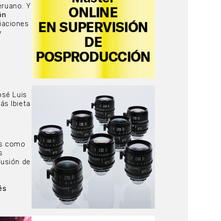
eruano. Y
ón
iaciones
y
osé Luis
ás Ibieta
es como
s
fusión de
és