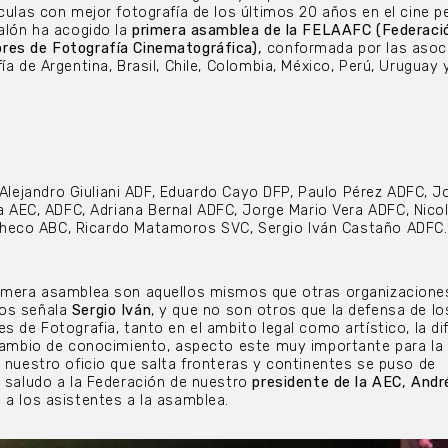
ículas con mejor fotografía de los últimos 20 años en el cine p
Salón ha acogido la
primera asamblea de la FELAAFC (Federaci
res de Fotografía Cinematográfica),
conformada por las asoc
ía de Argentina, Brasil, Chile, Colombia, México, Perú, Uruguay 
 Alejandro Giuliani ADF, Eduardo Cayo DFP, Paulo Pérez ADFC, J
a AEC, ADFC, Adriana Bernal ADFC, Jorge Mario Vera ADFC, Nicol
checo ABC, Ricardo Matamoros SVC, Sergio Iván Castaño ADFC.
rimera asamblea son aquellos mismos que otras organizacion
nos señala
Sergio Iván
, y que no son otros que la defensa de lo
s de Fotografia, tanto en el ambito legal como artístico, la di
rcambio de conocimiento, aspecto este muy importante para la
e nuestro oficio que salta fronteras y continentes se puso de
e saludo a la Federación de nuestro
presidente de la AEC, Andr
 a los asistentes a la asamblea.