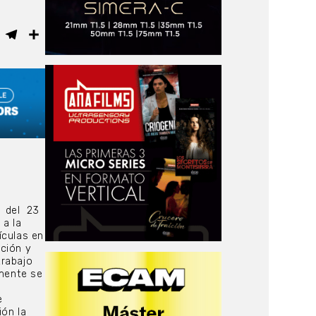
ebook
WhatsApp
Telegram
Compartir
del
23
 a la
ículas en
ción y
trabajo
lmente se
e
ión la