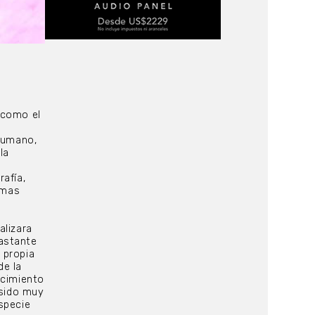
í como el
 humano,
la
afía,
imas
alizara
astante
 propia
de la
ocimiento
 sido muy
specie