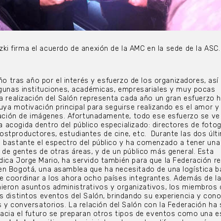
i firma el acuerdo de anexión de la AMC en la sede de la ASC.
año tras año por el interés y esfuerzo de los organizadores, as
lgunas instituciones, académicas, empresariales y muy pocas
la realización del Salón representa cada año un gran esfuerzo
uya motivación principal para seguirse realizando es el amor y 
reación de imágenes. Afortunadamente, todo ese esfuerzo se ve
acogida dentro del público especializado: directores de fotogr
stproductores, estudiantes de cine, etc.
Durante las dos últ
 bastante el espectro del público y ha comenzado a tener una
 de gentes de otras áreas, y de un público más general. Esta
ica Jorge Mario, ha servido también para que la Federación re
en Bogotá, una asamblea que ha necesitado de una logística b
 coordinar a los ahora ocho países integrantes. Además de la
ieron asuntos administrativos y organizativos, los miembros 
s distintos eventos del Salón, brindando su experiencia y con
s y conversatorios. La relación del Salón con la Federación ha
hacia el futuro se preparan otros tipos de eventos como una e