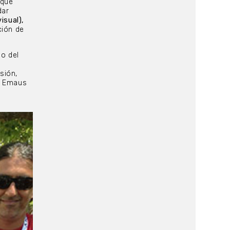
 que
dar
isual),
ción de
mo del
sión,
l Emaus