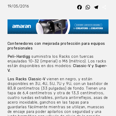
19/05/2016
Facebook
WhatsApp
Telegra
Com
Contenedores con mejorada protección para equipos
profesionales
Peli-Hardigg
suministra los Racks con tuercas
enjauladas 10-32 (imperial) o M6 (métrico). Los racks
están disponibles en dos modelos:
Classic-V y Super-
V.
Los Racks Classic-V
vienen en negro, y están
disponibles en 3U, 4U, 5U, 7U y 9U, con un bastidor de
83,8 centímetros (33 pulgadas) de fondo. Tienen una
tapa de 6,4 centímetros y otra de 13,3 centímetros,
cuatro ruedas extraíbles, pintura antirreflejos, asas de
acero inoxidable, ganchos en las tapas para
guardarlas fácilmente mientras se utilizan, muescas
de encaje para poder apilarlos con seguridad y una