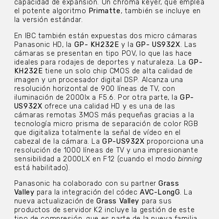
capacidad de expansión. Un chroma keyer, que emplea
el potente algoritmo
Primatte
, también se incluye en
la versión estándar.
En IBC también están expuestas dos micro cámaras
Panasonic HD, la
GP- KH232E
y la
GP- US932X
. Las
cámaras se presentan en tipo POV, lo que las hace
ideales para rodajes de deportes y naturaleza. La
GP-
KH232E
tiene un solo chip CMOS de alta calidad de
imagen y un procesador digital DSP. Alcanza una
resolución horizontal de 900 líneas de TV, con
iluminación de 2000lx a F5.6. Por otra parte, la
GP-
US932X
ofrece una calidad HD y es una de las
cámaras remotas 3MOS más pequeñas gracias a la
tecnología micro prisma de separación de color RGB
que digitaliza totalmente la señal de vídeo en el
cabezal de la cámara. La
GP-US932X
proporciona una
resolución de 1000 líneas de TV y una impresionante
sensibilidad a 2000LX en F12 (cuando el modo
binning
está habilitado).
Panasonic ha colaborado con su partner
Grass
Valley
para la integración del códec
AVC-LongG
. La
nueva actualización de
Grass Valley
para sus
productos de servidor K2 incluye la gestión de este
tipo de compresión, que es parte de la nueva familia