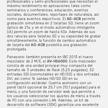
profesionales y semi-profesionales que necesitan el
máximo rendimiento en aplicaciones tales como
seminarios y conferencias, educación, eventos
sociales, documentales, reportajes de naturaleza, así
como para eventos deportivos. El
AG-AC8
permite
grabación simultánea en 2 tarjetas SD, tiene un zoom
óptico de 21x, y en el modo automático inteligente
(iA) permite un zoom de hasta 50x. Además de sus
dos ranuras para tarjetas SD y su capacidad de grabar
simultáneamente, la función de cambio automático
de tarjeta del
AG-AC8
posibilita una grabación
prolongada.
Panasonic también presenta en IBC 2013 el nuevo
mezclador de 2 M/E, el
AV-HS6000
. Este mezclador
consta de una unidad principal muy compacta del
tamaño de 3 unidades de Rack (5,25 pulgadas), 32
entradas SDI (conmutables en HD/SD) y dos entradas
DVI, así como 16 salidas HD/SD SDI en su
configuración estándar. Cuenta asimismo con un
panel táctil opcional de 25,7 cm (10,1 pulgadas) para el
menú, y una función de servidor web que permite a
los usuarios seleccionar los ajustes de menú a través
de PC con una conexión LAN. Además, un kit de
desarrollo de software (SDK) garantiza una excelente