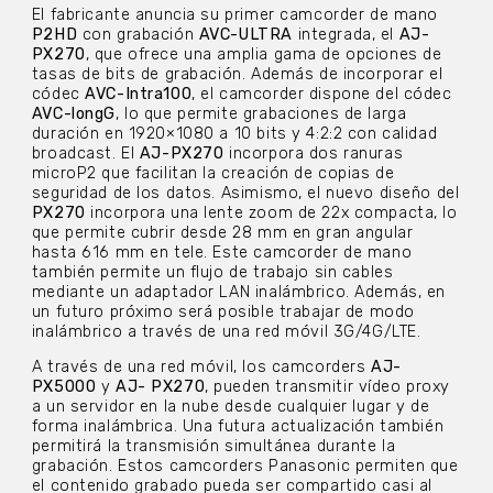
El fabricante anuncia su primer camcorder de mano
P2HD
con grabación
AVC-ULTRA
integrada, el
AJ-
PX270
, que ofrece una amplia gama de opciones de
tasas de bits de grabación. Además de incorporar el
códec
AVC-Intra100
, el camcorder dispone del códec
AVC-longG
, lo que permite grabaciones de larga
duración en 1920×1080 a 10 bits y 4:2:2 con calidad
broadcast. El
AJ-PX270
incorpora dos ranuras
microP2 que facilitan la creación de copias de
seguridad de los datos. Asimismo, el nuevo diseño del
PX270
incorpora una lente zoom de 22x compacta, lo
que permite cubrir desde 28 mm en gran angular
hasta 616 mm en tele. Este camcorder de mano
también permite un flujo de trabajo sin cables
mediante un adaptador LAN inalámbrico. Además, en
un futuro próximo será posible trabajar de modo
inalámbrico a través de una red móvil 3G/4G/LTE.
A través de una red móvil, los camcorders
AJ-
PX5000
y
AJ- PX270
, pueden transmitir vídeo proxy
a un servidor en la nube desde cualquier lugar y de
forma inalámbrica. Una futura actualización también
permitirá la transmisión simultánea durante la
grabación. Estos camcorders Panasonic permiten que
el contenido grabado pueda ser compartido casi al