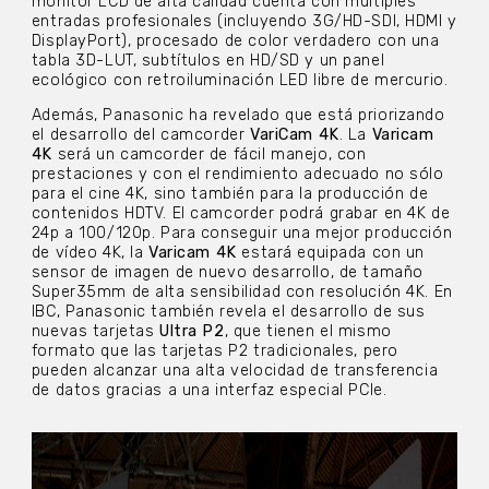
monitor LCD de alta calidad cuenta con múltiples
entradas profesionales (incluyendo 3G/HD-SDI, HDMI y
DisplayPort), procesado de color verdadero con una
tabla 3D-LUT, subtítulos en HD/SD y un panel
ecológico con retroiluminación LED libre de mercurio.
Además, Panasonic ha revelado que está priorizando
el desarrollo del camcorder
VariCam 4K
. La
Varicam
4K
será un camcorder de fácil manejo, con
prestaciones y con el rendimiento adecuado no sólo
para el cine 4K, sino también para la producción de
contenidos HDTV. El camcorder podrá grabar en 4K de
24p a 100/120p. Para conseguir una mejor producción
de vídeo 4K, la
Varicam 4K
estará equipada con un
sensor de imagen de nuevo desarrollo, de tamaño
Super35mm de alta sensibilidad con resolución 4K. En
IBC, Panasonic también revela el desarrollo de sus
nuevas tarjetas
Ultra P2
, que tienen el mismo
formato que las tarjetas P2 tradicionales, pero
pueden alcanzar una alta velocidad de transferencia
de datos gracias a una interfaz especial PCIe.