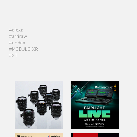
#alexa
#arriraw
#codex
#MODULO XR
#XT