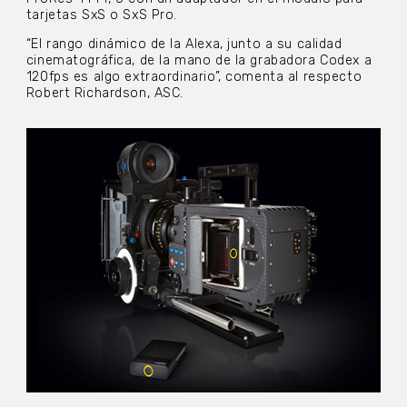
tarjetas SxS o SxS Pro.
“El rango dinámico de la Alexa, junto a su calidad
cinematográfica, de la mano de la grabadora Codex a
120fps es algo extraordinario”, comenta al respecto
Robert Richardson, ASC.