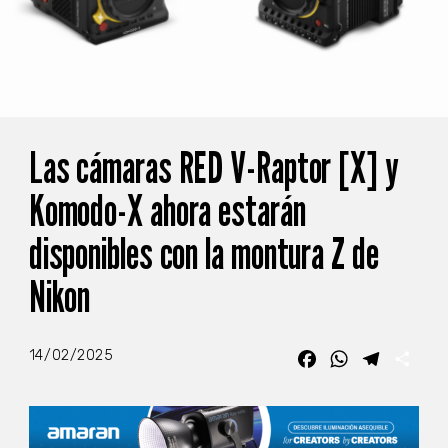
Las cámaras RED V-Raptor [X] y
Komodo-X ahora estarán
disponibles con la montura Z de
Nikon
14/02/2025
Facebook
WhatsApp
Telegra
Com