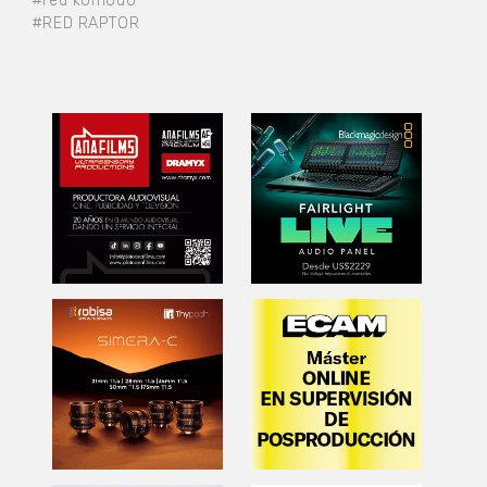
#red komodo
#RED RAPTOR