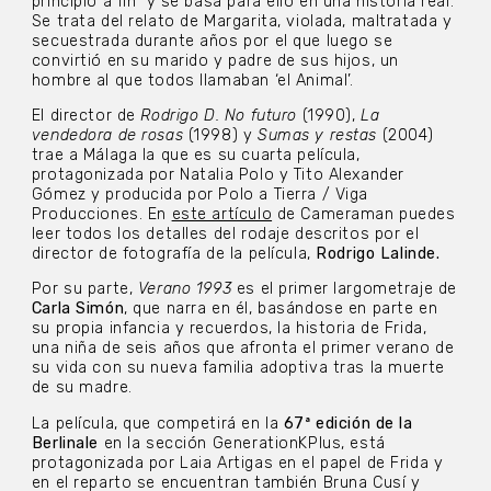
principio a fin” y se basa para ello en una historia real.
Se trata del relato de Margarita, violada, maltratada y
secuestrada durante años por el que luego se
convirtió en su marido y padre de sus hijos, un
hombre al que todos llamaban ‘el Animal’.
El director de
Rodrigo D. No futuro
(1990),
La
vendedora de rosas
(1998) y
Sumas y restas
(2004)
trae a Málaga la que es su cuarta película,
protagonizada por Natalia Polo y Tito Alexander
Gómez y producida por Polo a Tierra / Viga
Producciones. En
este artículo
de Cameraman puedes
leer todos los detalles del rodaje descritos por el
director de fotografía de la película,
Rodrigo Lalinde.
Por su parte,
Verano 1993
es el primer largometraje de
Carla Simón
, que narra en él, basándose en parte en
su propia infancia y recuerdos, la historia de Frida,
una niña de seis años que afronta el primer verano de
su vida con su nueva familia adoptiva tras la muerte
de su madre.
La película, que competirá en la
67ª edición de la
Berlinale
en la sección GenerationKPlus, está
protagonizada por Laia Artigas en el papel de Frida y
en el reparto se encuentran también Bruna Cusí y