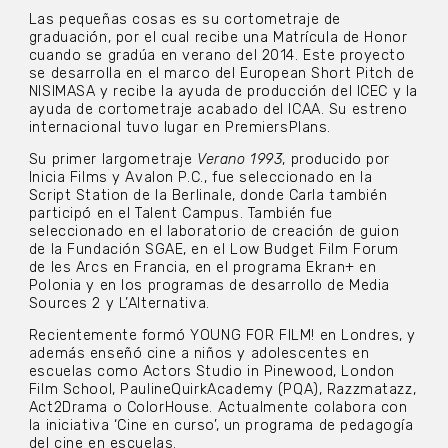
Las pequeñas cosas es su cortometraje de
graduación, por el cual recibe una Matrícula de Honor
cuando se gradúa en verano del 2014. Este proyecto
se desarrolla en el marco del European Short Pitch de
NISIMASA y recibe la ayuda de producción del ICEC y la
ayuda de cortometraje acabado del ICAA. Su estreno
internacional tuvo lugar en PremiersPlans.
Su primer largometraje
Verano 1993
, producido por
Inicia Films y Avalon P.C., fue seleccionado en la
Script Station de la Berlinale, donde Carla también
participó en el Talent Campus. También fue
seleccionado en el laboratorio de creación de guion
de la Fundación SGAE, en el Low Budget Film Forum
de les Arcs en Francia, en el programa Ekran+ en
Polonia y en los programas de desarrollo de Media
Sources 2 y L’Alternativa.
Recientemente formó YOUNG FOR FILM! en Londres, y
además enseñó cine a niños y adolescentes en
escuelas como Actors Studio in Pinewood, London
Film School, PaulineQuirkAcademy (PQA), Razzmatazz,
Act2Drama o ColorHouse. Actualmente colabora con
la iniciativa ‘Cine en curso’, un programa de pedagogía
del cine en escuelas.