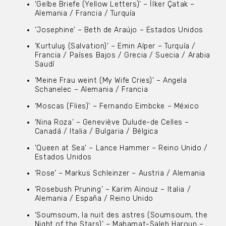
‘Gelbe Briefe (Yellow Letters)’ – İlker Çatak –
Alemania / Francia / Turquía
‘Josephine’ – Beth de Araújo – Estados Unidos
‘Kurtuluş (Salvation)’ – Emin Alper – Turquía /
Francia / Países Bajos / Grecia / Suecia / Arabia
Saudí
‘Meine Frau weint (My Wife Cries)’ – Angela
Schanelec – Alemania / Francia
‘Moscas (Flies)’ – Fernando Eimbcke – México
‘Nina Roza’ – Geneviève Dulude-de Celles –
Canadá / Italia / Bulgaria / Bélgica
‘Queen at Sea’ – Lance Hammer – Reino Unido /
Estados Unidos
‘Rose’ – Markus Schleinzer – Austria / Alemania
‘Rosebush Pruning’ – Karim Aïnouz – Italia /
Alemania / España / Reino Unido
‘Soumsoum, la nuit des astres (Soumsoum, the
Night of the Stars)’ – Mahamat-Saleh Haroun –