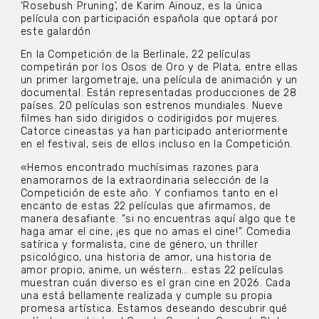
‘Rosebush Pruning’, de Karim Aïnouz, es la única
película con participación española que optará por
este galardón
En la Competición de la Berlinale, 22 películas
competirán por los Osos de Oro y de Plata, entre ellas
un primer largometraje, una película de animación y un
documental. Están representadas producciones de 28
países. 20 películas son estrenos mundiales. Nueve
filmes han sido dirigidos o codirigidos por mujeres.
Catorce cineastas ya han participado anteriormente
en el festival, seis de ellos incluso en la Competición.
«Hemos encontrado muchísimas razones para
enamorarnos de la extraordinaria selección de la
Competición de este año. Y confiamos tanto en el
encanto de estas 22 películas que afirmamos, de
manera desafiante: “si no encuentras aquí algo que te
haga amar el cine, ¡es que no amas el cine!”. Comedia
satírica y formalista, cine de género, un thriller
psicológico, una historia de amor, una historia de
amor propio, anime, un wéstern… estas 22 películas
muestran cuán diverso es el gran cine en 2026. Cada
una está bellamente realizada y cumple su propia
promesa artística. Estamos deseando descubrir qué