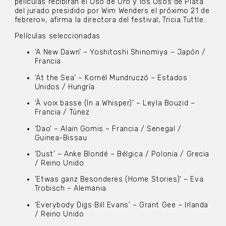
películas recibirán el Oso de Oro y los Osos de Plata
del jurado presidido por Wim Wenders el próximo 21 de
febrero», afirma la directora del festival, Tricia Tuttle.
Películas seleccionadas
‘A New Dawn’ – Yoshitoshi Shinomiya – Japón /
Francia
‘At the Sea’ – Kornél Mundruczó – Estados
Unidos / Hungría
‘À voix basse (In a Whisper)’ – Leyla Bouzid –
Francia / Túnez
‘Dao’ – Alain Gomis – Francia / Senegal /
Guinea-Bissau
‘Dust’ – Anke Blondé – Bélgica / Polonia / Grecia
/ Reino Unido
‘Etwas ganz Besonderes (Home Stories)’ – Eva
Trobisch – Alemania
‘Everybody Digs Bill Evans’ – Grant Gee – Irlanda
/ Reino Unido