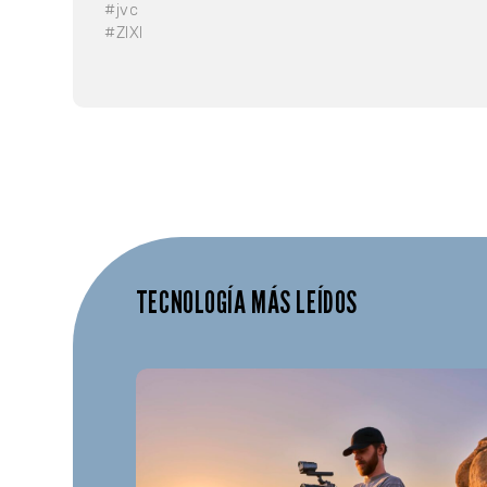
#jvc
#ZIXI
TECNOLOGÍA MÁS LEÍDOS