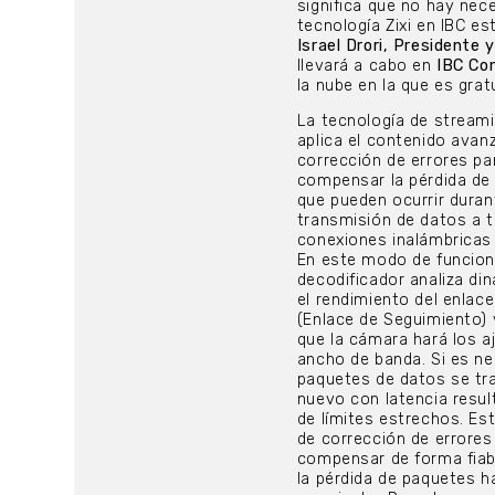
significa que no hay nec
tecnología Zixi en IBC es
Israel Drori, Presidente 
llevará a cabo en
IBC Con
la nube en la que es gratu
La tecnología de streami
aplica el contenido avan
corrección de errores pa
compensar la pérdida de
que pueden ocurrir duran
transmisión de datos a 
conexiones inalámbricas 
En este modo de funcion
decodificador analiza d
el rendimiento del enlace
(Enlace de Seguimiento)
que la cámara hará los a
ancho de banda. Si es ne
paquetes de datos se tr
nuevo con latencia resul
de límites estrechos. Es
de corrección de errores
compensar de forma fiable
la pérdida de paquetes h