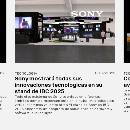
2025
10/09/2025
TECNOLOGÍA
TE
l
Sony mostrará todas sus
Co
innovaciones tecnológicas en su
av
stand de IBC 2025
La 
Dai
ndas
Todo el ecosistema de Sony se enfoca en diferentes
des
su
ámbitos como almacenamiento en la nube, IA, producción
dai
l
virtual e inmmesiva, entre otros El stand de Sony en IBC
tra
do
2025 presentará un conjunto de soluciones de hardware y
tecn
software, que incluyen...