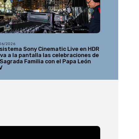
/06/2026
08/05/2026
 sistema Sony Cinematic Live en HDR
Netflix añ
eva a la pantalla las celebraciones de
12K a su l
 Sagrada Familia con el Papa León
V