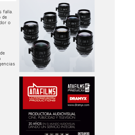
 falla.
o de
ador o
 de
a
gencias