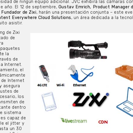
esidad de ningún equipo adicional. JVC exhibirá las cámaras co
te año. El 12 de septiembre,
Gustav Emrich, Product Manager 
y Fundador de Zixi
, harán una presentación conjunta – este ev
tent Everywhere Cloud Solutions
, un área dedicada a la tecno
ito asistir.
ng de Zixi
zado de
ra
 paquetes
te la
través de
a Internet.
amiento, el
inámicamente
 de Internet
 y asegura
justes de
cesario, los
ansmiten de
tante dentro
te sistema
 es capaz de
 el jitter y
asta un 30