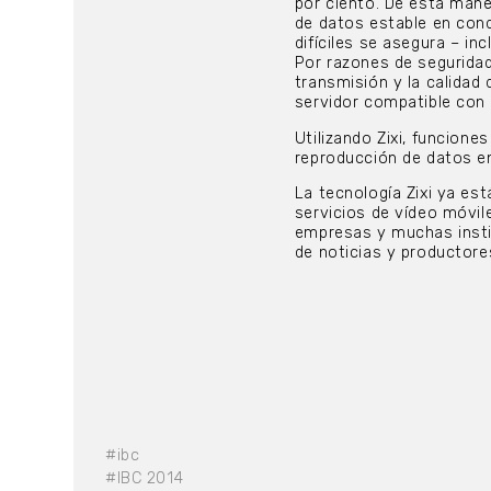
por ciento. De esta maner
de datos estable en con
difíciles se asegura – in
Por razones de seguridad
transmisión y la calidad 
servidor compatible con Z
Utilizando Zixi, funcione
reproducción de datos en
La tecnología Zixi ya es
servicios de vídeo móvil
empresas y muchas instit
de noticias y productore
#ibc
#IBC 2014