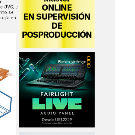
n
de JVC
, e
ento se
logía en