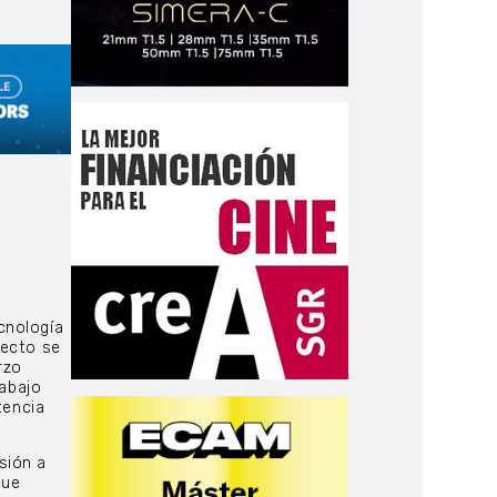
cnología
recto se
rzo
rabajo
tencia
sión a
que