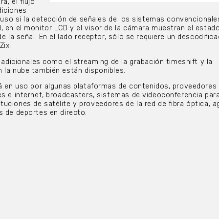
a, el flujo
diciones
cluso si la detección de señales de los sistemas convencionales
, en el monitor LCD y el visor de la cámara muestran el estad
de la señal. En el lado receptor, sólo se requiere un descodific
ixi.
s adicionales como el streaming de la grabación timeshift y la
 la nube también están disponibles.
tá en uso por algunas plataformas de contenidos, proveedores
es e internet, broadcasters, sistemas de videoconferencia par
uciones de satélite y proveedores de la red de fibra óptica, a
s de deportes en directo.