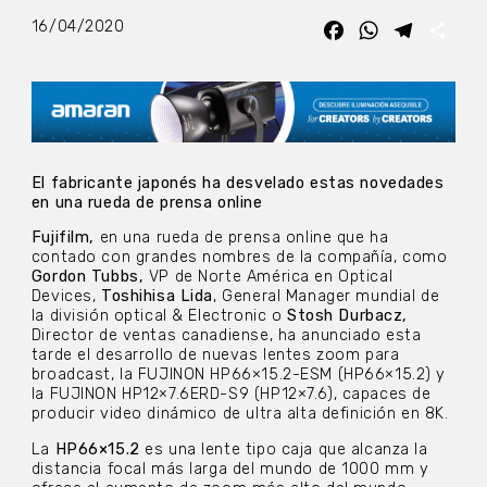
16/04/2020
Facebook
WhatsApp
Telegra
Com
El fabricante japonés ha desvelado estas novedades
en una rueda de prensa online
Fujifilm,
en una rueda de prensa online que ha
contado con grandes nombres de la compañía, como
Gordon Tubbs,
VP de Norte América en Optical
Devices,
Toshihisa Lida
, General Manager mundial de
la división optical & Electronic o
Stosh Durbacz,
Director de ventas canadiense, ha anunciado esta
tarde el desarrollo de nuevas lentes zoom para
broadcast, la FUJINON HP66×15.2-ESM (HP66×15.2) y
la FUJINON HP12×7.6ERD-S9 (HP12×7.6), capaces de
producir video dinámico de ultra alta definición en 8K.
La
HP66×15.2
es una lente tipo caja que alcanza la
distancia focal más larga del mundo de 1000 mm y