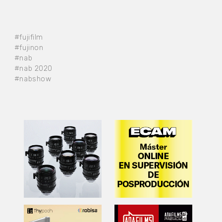
#fujifilm
#fujinon
#nab
#nab 2020
#nabshow