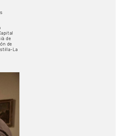
as
a
apital
cià de
ión de
stilla-La