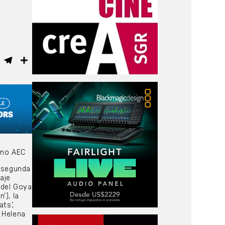
ebook
WhatsApp
Telegram
Compartir
ano AEC
a segunda
aje
 del Goya
’), la
ts’,
 Helena