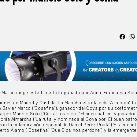
Fac
r Marco dirige este filme fotografiado por Anna-Franquesa Sol
ciones de Madrid y Castilla-La Mancha el rodaje de ‘A la cara’, l
e Javier Marco (‘Josefina’), ganador del Goya por su cortometr
por Manolo Solo (‘Cerrar los ojos’, ‘El buen patrón’ y ganador
 Sonia Almarcha (‘La ruta’ y nominada al Goya por ‘El buen patrón
on la colaboración especial de Daniel Pérez Prada (‘Els encanta
rto Álamo (‘Josefina’, ‘Que Dios nos perdone’) y la emergente