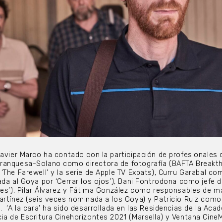
Javier Marco ha contado con la participación de profesionales 
ranquesa-Solano como directora de fotografía (BAFTA Breakt
‘The Farewell’ y la serie de Apple TV Expats), Curru Garabal co
ada al Goya por ‘Cerrar los ojos’), Dani Fontrodona como jefe 
res’), Pilar Álvarez y Fátima González como responsables de ma
artínez (seis veces nominada a los Goya) y Patricio Ruiz como
. ‘A la cara’ ha sido desarrollada en las Residencias de la Aca
ia de Escritura Cinehorizontes 2021 (Marsella) y Ventana Cin