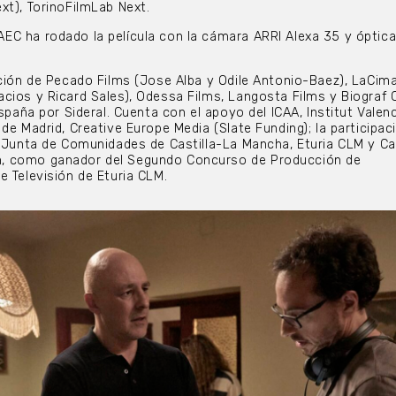
xt), TorinoFilmLab Next.
EC ha rodado la película con la cámara ARRI Alexa 35 y óptic
cción de Pecado Films (Jose Alba y Odile Antonio-Baez), LaCim
cios y Ricard Sales), Odessa Films, Langosta Films y Biograf C
España por Sideral. Cuenta con el apoyo del ICAA, Institut Valen
de Madrid, Creative Europe Media (Slate Funding); la participac
e Junta de Comunidades de Castilla-La Mancha, Eturia CLM y Ca
, como ganador del Segundo Concurso de Producción de
e Televisión de Eturia CLM.