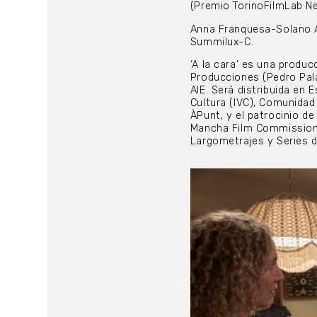
(Premio TorinoFilmLab Ne
Anna Franquesa-Solano A
Summilux-C.
‘A la cara’ es una produ
Producciones (Pedro Pala
AIE. Será distribuida en 
Cultura (IVC), Comunidad 
ÀPunt, y el patrocinio d
Mancha Film Commission
Largometrajes y Series d