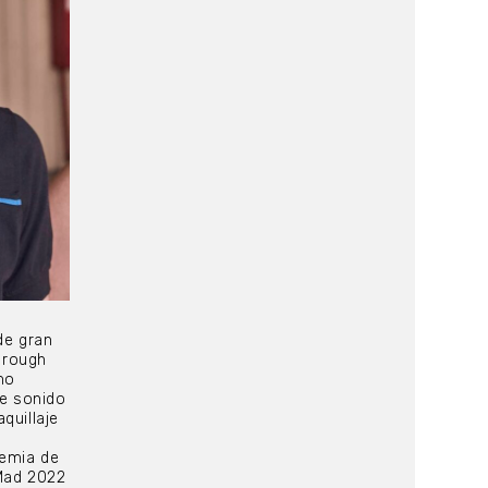
de gran
hrough
mo
de sonido
quillaje
demia de
eMad 2022