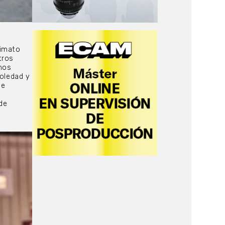
nimato
tros
emos
soledad y
de
»
de