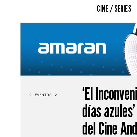
CINE / SERIES
‘El Inconven
EVENTOS
días azules’
del Cine An