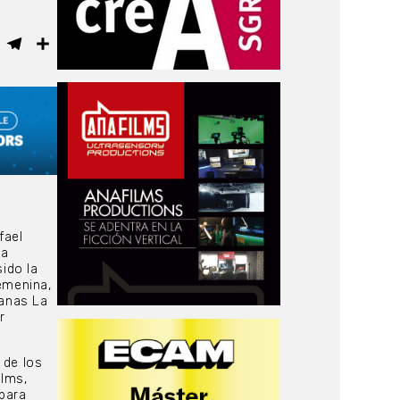
ebook
WhatsApp
Telegram
Compartir
fael
la
ido la
emenina,
lanas La
r
 de los
ilms,
(para