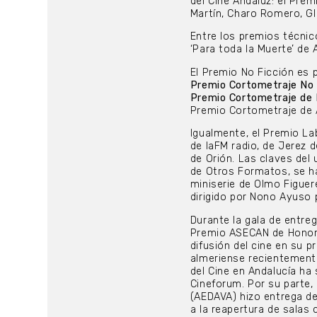
del Cine Andaluz: el Prem
Martín, Charo Romero, Gl
Entre los premios técnico
‘Para toda la Muerte’ de
El Premio No Ficción es 
Premio Cortometraje No F
Premio Cortometraje de F
Premio Cortometraje de
Igualmente, el Premio La
de laFM radio, de Jerez d
de Orión. Las claves del
de Otros Formatos, se ha
miniserie de Olmo Figuer
dirigido por Nono Ayuso 
Durante la gala de entre
Premio ASECAN de Honor 
difusión del cine en su p
almeriense recientemente
del Cine en Andalucía ha s
Cineforum. Por su parte,
(AEDAVA) hizo entrega de
a la reapertura de salas