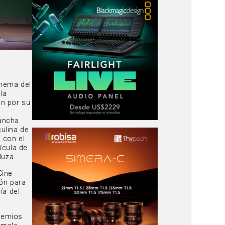
Chema del
la
ón por su
mancha
ulina de
 con el
ícula de
luza.
Cine
ión para
ía del
remios