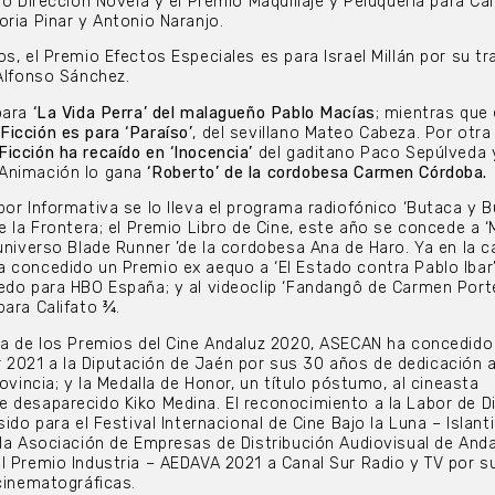
io Dirección Novela y el Premio Maquillaje y Peluquería para Ca
oria Pinar y Antonio Naranjo.
s, el Premio Efectos Especiales es para Israel Millán por su tr
 Alfonso Sánchez.
para
‘La Vida Perra’ del malagueño Pablo Macías
; mientras que 
icción es para ‘Paraíso’
, del sevillano Mateo Cabeza. Por otra 
icción ha recaído en ‘Inocencia’
del gaditano Paco Sepúlveda y
 Animación lo gana
‘Roberto’ de la cordobesa Carmen Córdoba.
bor Informativa se lo lleva el programa radiofónico ‘Butaca y 
e la Frontera; el Premio Libro de Cine, este año se concede a ‘
 universo Blade Runner ’de la cordobesa Ana de Haro. Ya en la c
 concedido un Premio ex aequo a ‘El Estado contra Pablo Ibar’
edo para HBO España; y al videoclip ‘Fandangô de Carmen Port
para Califato ¾.
ga de los Premios del Cine Andaluz 2020, ASECAN ha concedido
2021 a la Diputación de Jaén por sus 30 años de dedicación a
rovincia; y la Medalla de Honor, un título póstumo, al cineasta
 desaparecido Kiko Medina. El reconocimiento a la Labor de D
ido para el Festival Internacional de Cine Bajo la Luna – Islanti
 la Asociación de Empresas de Distribución Audiovisual de Anda
l Premio Industria – AEDAVA 2021 a Canal Sur Radio y TV por 
 cinematográficas.