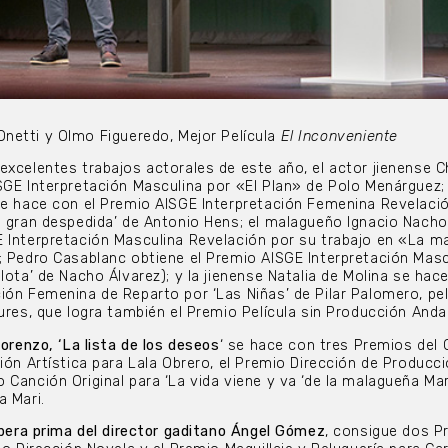
netti y Olmo Figueredo, Mejor Película
El Inconveniente
excelentes trabajos actorales de este año, el actor jienense 
SGE Interpretación Masculina por «El Plan» de Polo Menárguez; 
se hace con el Premio AISGE Interpretación Femenina Revelaci
i gran despedida’ de Antonio Hens; el malagueño Ignacio Nacho
E Interpretación Masculina Revelación por su trabajo en «La 
; Pedro Casablanc obtiene el Premio AISGE Interpretación Masc
lota’ de Nacho Álvarez); y la jienense Natalia de Molina se hace
ión Femenina de Reparto por ‘Las Niñas’ de Pilar Palomero, pel
ures, que logra también el Premio Película sin Producción Anda
orenzo, ‘La lista de los deseos
‘ se hace con tres Premios del 
ión Artística para Lala Obrero, el Premio Dirección de Producc
Canción Original para ‘La vida viene y va ‘de la malagueña Mar
a Mari.
 ópera prima del director gaditano Ángel Gómez
, consigue dos P