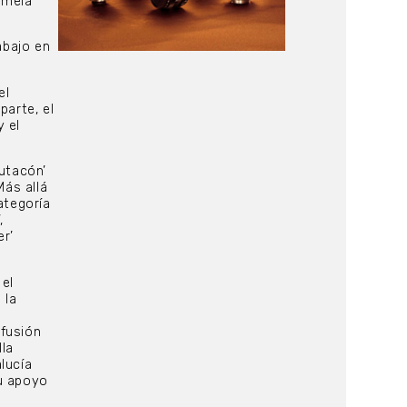
rmela
abajo en
el
parte, el
 el
Butacón’
Más allá
ategoría
,
er’
 el
 la
ifusión
lla
lucía
su apoyo