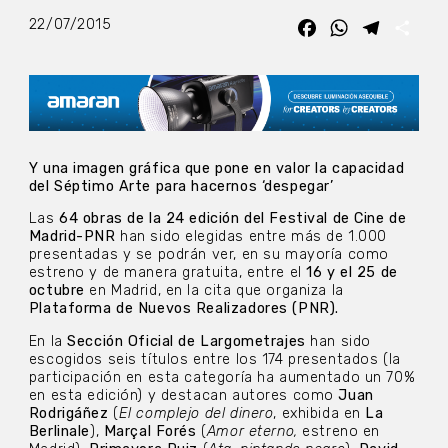
22/07/2015
Facebook
WhatsApp
Telegra
Com
Y una imagen gráfica que pone en valor la capacidad
del Séptimo Arte para hacernos ‘despegar’
Las
64 obras de la 24 edición del Festival de Cine de
Madrid-PNR
han sido elegidas entre más de 1.000
presentadas y se podrán ver, en su mayoría como
estreno y de manera gratuita, entre el
16 y el 25 de
octubre
en Madrid, en la cita que organiza la
Plataforma de Nuevos Realizadores (PNR).
En la
Sección Oficial de Largometrajes
han sido
escogidos seis títulos entre los 174 presentados (la
participación en esta categoría ha aumentado un 70%
en esta edición) y destacan autores como
Juan
Rodrigáñez
(
El complejo del dinero
, exhibida en
La
Berlinale
),
Marçal Forés
(
Amor eterno,
estreno en