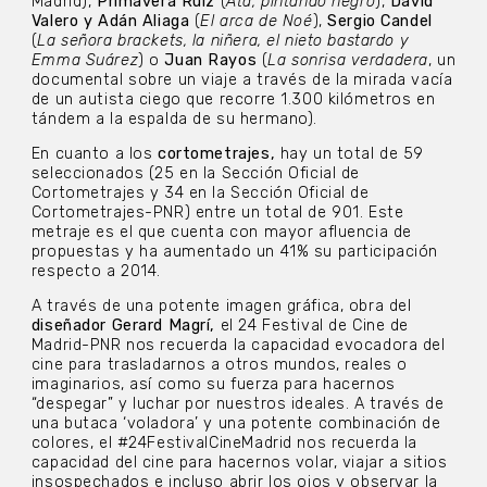
Madrid),
Primavera Ruiz
(
Ata, pintando negro
),
David
Valero y Adán Aliaga
(
El arca de Noé
),
Sergio Candel
(
La señora brackets, la niñera, el nieto bastardo y
Emma Suárez
) o
Juan Rayos
(
La sonrisa verdadera
, un
documental sobre un viaje a través de la mirada vacía
de un autista ciego que recorre 1.300 kilómetros en
tándem a la espalda de su hermano).
En cuanto a los
cortometrajes,
hay un total de 59
seleccionados (25 en la Sección Oficial de
Cortometrajes y 34 en la Sección Oficial de
Cortometrajes-PNR) entre un total de 901. Este
metraje es el que cuenta con mayor afluencia de
propuestas y ha aumentado un 41% su participación
respecto a 2014.
A través de una potente imagen gráfica, obra del
diseñador Gerard Magrí,
el 24 Festival de Cine de
Madrid-PNR nos recuerda la capacidad evocadora del
cine para trasladarnos a otros mundos, reales o
imaginarios, así como su fuerza para hacernos
“despegar” y luchar por nuestros ideales. A través de
una butaca ‘voladora’ y una potente combinación de
colores, el #24FestivalCineMadrid nos recuerda la
capacidad del cine para hacernos volar, viajar a sitios
insospechados e incluso abrir los ojos y observar la