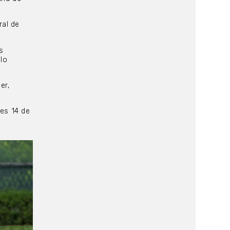
ral de
s
 lo
er,
ves 14 de