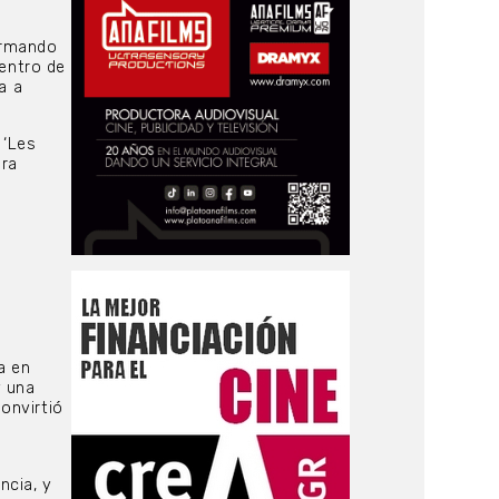
formando
Dentro de
a a
 ‘Les
ara
a en
y una
convirtió
ncia, y