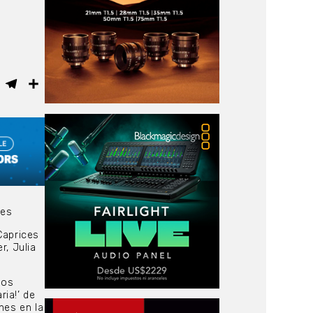
ebook
WhatsApp
Telegram
Compartir
nes
Caprices
r, Julia
dos
ia!’ de
nes en la