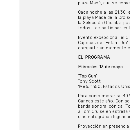
plaza Macé, que se conver
Cada noche a las 21:30, e
la playa Macé de la Croise
la Selección Oficial, a p
todos— de participar en l
Evento excepcional: el C
Caprices de l’Enfant Roi’
compartir un momento es
EL PROGRAMA
Miércoles 13 de mayo
‘Top Gun’
Tony Scott
1986, 1h50, Estados Uni
Para conmemorar su 40.º 
Cannes este año. Con sec
banda sonora icónica, ‘To
a Tom Cruise en estrella
cinematográfica legendar
Proyección en presencia 