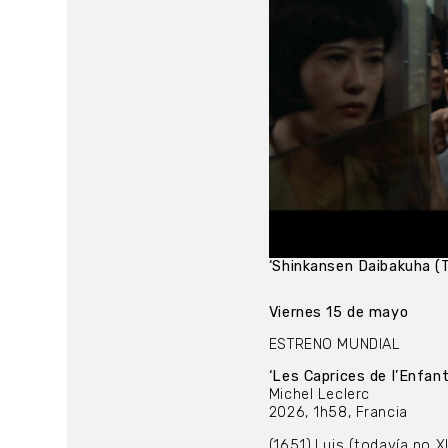
‘Shinkansen Daibakuha (T
Viernes 15 de mayo
ESTRENO MUNDIAL
‘Les Caprices de l’Enfant
Michel Leclerc
2026, 1h58, Francia
(1651).Luis (todavía no 