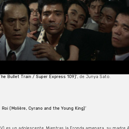
he Bullet Train / Super Express 109)’
, de Junya Sato.
 Roi (Molière, Cyrano and the Young King)’
XIV) es un adolescente. Mientras la Fronda amenaza, su madre 