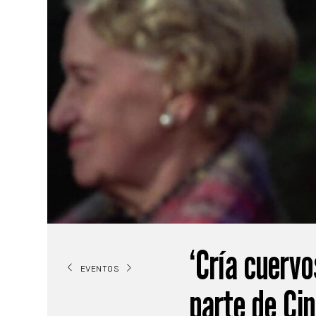
‘Cría cuervo
EVENTOS
parte de Cin