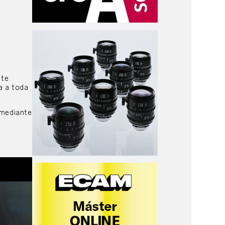
ste
a a toda
 mediante