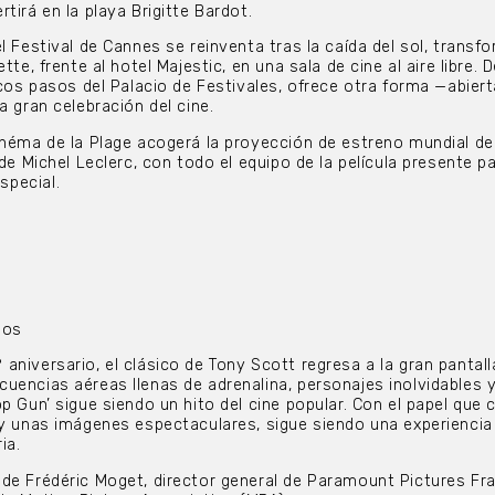
tirá en la playa Brigitte Bardot.
l Festival de Cannes se reinventa tras la caída del sol, trans
tte, frente al hotel Majestic, en una sala de cine al aire libre. 
ocos pasos del Palacio de Festivales, ofrece otra forma —abiert
a gran celebración del cine.
inéma de la Plage acogerá la proyección de estreno mundial de
 de Michel Leclerc, con todo el equipo de la película presente p
pecial.
dos
aniversario, el clásico de Tony Scott regresa a la gran pantall
uencias aéreas llenas de adrenalina, personajes inolvidables 
p Gun’ sigue siendo un hito del cine popular. Con el papel que 
 y unas imágenes espectaculares, sigue siendo una experiencia
ia.
de Frédéric Moget, director general de Paramount Pictures Fra