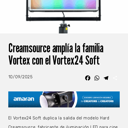
Creamsource amplía la familia
Vortex con el Vortex24 Soft
10/09/2025
Facebook
WhatsApp
Telegra
Com
El Vortex24 Soft duplica la salida del modelo Hard
Creamsource, fabricante de iluminación LED para cine