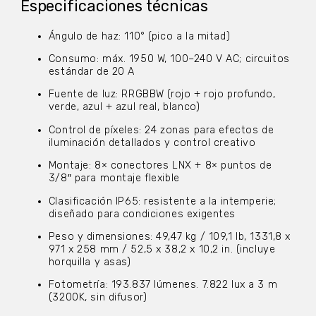
Especificaciones técnicas
Ángulo de haz: 110° (pico a la mitad)
Consumo: máx. 1950 W, 100–240 V AC; circuitos
estándar de 20 A
Fuente de luz: RRGBBW (rojo + rojo profundo,
verde, azul + azul real, blanco)
Control de píxeles: 24 zonas para efectos de
iluminación detallados y control creativo
Montaje: 8× conectores LNX + 8× puntos de
3/8″ para montaje flexible
Clasificación IP65: resistente a la intemperie;
diseñado para condiciones exigentes
Peso y dimensiones: 49,47 kg / 109,1 lb, 1331,8 x
971 x 258 mm / 52,5 x 38,2 x 10,2 in. (incluye
horquilla y asas)
Fotometría: 193.837 lúmenes. 7.822 lux a 3 m
(3200K, sin difusor)