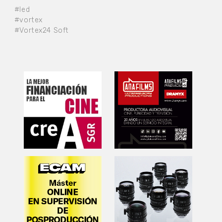
#led
#vortex
#Vortex24 Soft