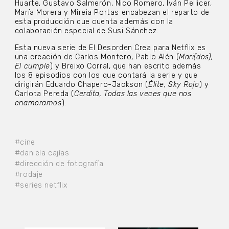
Huarte, Gustavo Salmerón, Nico Romero, Iván Pellicer,
María Morera y Mireia Portas encabezan el reparto de
esta producción que cuenta además con la
colaboración especial de Susi Sánchez.
Esta nueva serie de El Desorden Crea para Netflix es
una creación de Carlos Montero, Pablo Alén (
Mari(dos),
El cumple
) y Breixo Corral, que han escrito además
los 8 episodios con los que contará la serie y que
dirigirán Eduardo Chapero-Jackson (
Élite, Sky Rojo
) y
Carlota Pereda (
Cerdita, Todas las
veces que nos
enamoramos
).
#cine
#daniela cajías
#dirección de fotografía
#rodaje
#series netflix