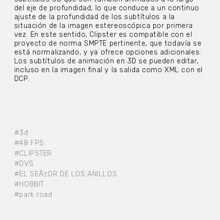
del eje de profundidad, lo que conduce a un continuo
ajuste de la profundidad de los subtítulos a la
situación de la imagen estereoscópica por primera
vez. En este sentido, Clipster es compatible con el
proyecto de norma SMPTE pertinente, que todavía se
está normalizando, y ya ofrece opciones adicionales:
Los subtítulos de animación en 3D se pueden editar,
incluso en la imagen final y la salida como XML con el
DCP.
#3d
#48 FPS
#CLIPSTER
#DVS
#EL SEÃ±OR DE LOS ANILLOS
#HOBBIT
#park road