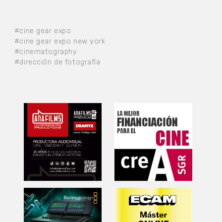
#cine gear expo
#cine gear expo new york
#cinematography
#dirección de fotografía