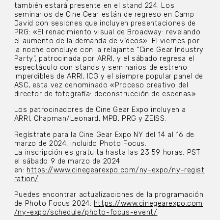
también estará presente en el stand 224. Los
seminarios de Cine Gear están de regreso en Camp
David con sesiones que incluyen presentaciones de
PRG: «El renacimiento visual de Broadway: revelando
el aumento de la demanda de vídeos». El viernes por
la noche concluye con la relajante “Cine Gear Industry
Party”, patrocinada por ARRI, y el sábado regresa el
espectáculo con stands y seminarios de estreno
imperdibles de ARRI, ICG y el siempre popular panel de
ASC, esta vez denominado «Proceso creativo del
director de fotografía: deconstrucción de escenas».
Los patrocinadores de Cine Gear Expo incluyen a
ARRI, Chapman/Leonard, MPB, PRG y ZEISS.
Regístrate para la Cine Gear Expo NY del 14 al 16 de
marzo de 2024, incluido Photo Focus.
La inscripción es gratuita hasta las 23:59 horas. PST
el sábado 9 de marzo de 2024.
en:
https://www.cinegearexpo.com/ny-expo/ny-regist
ration/
Puedes encontrar actualizaciones de la programación
de Photo Focus 2024:
https://www.cinegearexpo.com
/ny-expo/schedule/photo-focus-event/