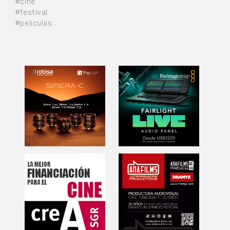
#cine
#festival
#peliculas