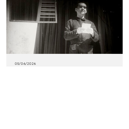
05/06/2026
Se digitalizan imágenes de ‘La
Barraca’, compañía universitaria de
teatro dirigida por Federico García
Lorca y Eduardo Ugarte
Disponibles en la plataforma gratuita PLATFO El
Ministerio de Cultura, a través de Filmoteca
Española, ha digitalizado y puesto a disposición del
público en PLATFO, plataforma pública y gratuita de
difusión del patrimonio cinematográfico y
audiovisual español, unas valiosas imágenes...